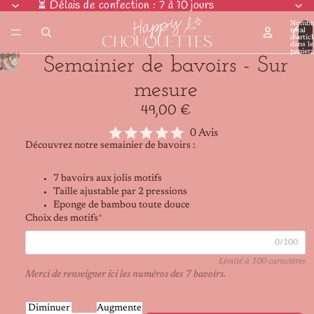
⏳ Délais de confection : 7 à 10 jours
⏳ Délais de confection : 7 à 10 jours
Nombr
total
d’artic
dans le
panier:
Semainier de bavoirs - Sur
mesure
49,00 €
0 Avis
Découvrez notre semainier de bavoirs :
7 bavoirs aux jolis motifs
Taille ajustable par 2 pressions
Eponge de bambou toute douce
Choix des motifs
*
0/100
Limité à 100 caractères
Merci de renseigner ici les numéros des 7 bavoirs.
Diminuer
Augmenter